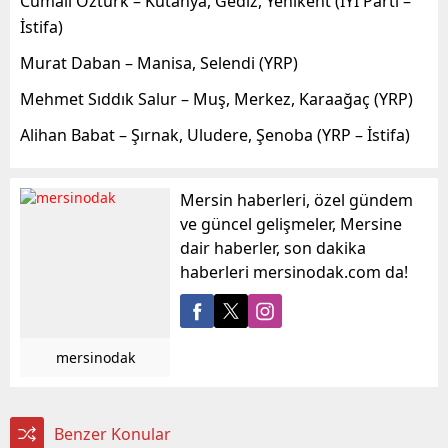
Cumali Öztürk – Kütahya, Gediz, Yenikent (İYİ Parti –
İstifa)
Murat Daban – Manisa, Selendi (YRP)
Mehmet Sıddık Salur – Muş, Merkez, Karaağaç (YRP)
Alihan Babat – Şırnak, Uludere, Şenoba (YRP – İstifa)
Mersin haberleri, özel gündem
ve güncel gelişmeler, Mersine
dair haberler, son dakika
haberleri mersinodak.com da!
mersinodak
Benzer Konular