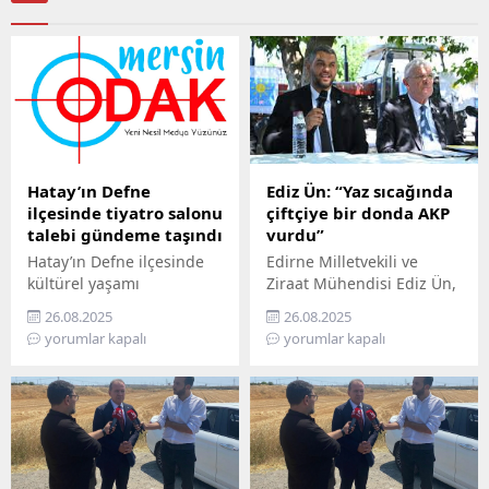
Hatay’ın Defne
Ediz Ün: “Yaz sıcağında
ilçesinde tiyatro salonu
çiftçiye bir donda AKP
talebi gündeme taşındı
vurdu”
Hatay’ın Defne ilçesinde
Edirne Milletvekili ve
kültürel yaşamı
Ziraat Mühendisi Ediz Ün,
canlandırmak isteyen
kabine toplantısı sonrası
26.08.2025
26.08.2025
sanatçılar, ilçeye bir
Cumhurbaşkanı
yorumlar kapalı
yorumlar kapalı
tiyatro salonu kurulması
Erdoğan’ın açıkladığı zirai
çağrısında bulundu. 2005
don ödemelerini sert
yılından bu yana
sözlerle eleştirdi. Ün, “Yaz
sahnelerde eserler
sıcağında çiftçiye bir
sergileyen Epik Sanat
donda AKP vurdu” dedi.
Tiyatrosu, 6 Şubat
Ün, 21 Nisan’da 65 ili
depreminde sahnesini
etkileyen ve son 30 yılın