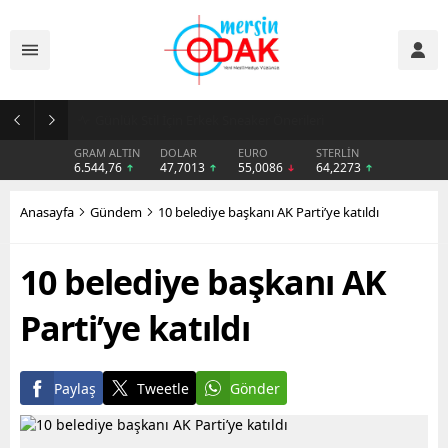
Günlük Stil İçin Erkek Sneaker Önerileri
GRAM ALTIN
DOLAR
EURO
STERLİN
6.544,76
47,7013
55,0086
64,2273
Anasayfa
Gündem
10 belediye başkanı AK Parti’ye katıldı
10 belediye başkanı AK
Parti’ye katıldı
Paylaş
Tweetle
Gönder