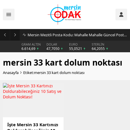
Mersin Mezitli Posta Kodu: Mahalle Mahalle Güncel Posta Kodu Rehberi
GRAM ALTIN
DOLAR
EURO
STERLİN
6.614,69
47,7050
55,0521
64,2055
mersin 33 kart dolum noktası
Anasayfa
Etiket:mersin 33 kart dolum noktası
İşte Mersin 33 Kartınızı