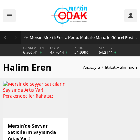
Mersin Mezitli Posta Kodu: Mahalle Mahalle Güncel Posta Kodu Rehberi
GRAM ALTIN
DOLAR
EURO
STERLİN
6.505,41
47,7014
54,9990
64,2141
Halim Eren
Anasayfa
Etiket:Halim Eren
Mersin’de Seyyar
Satıcıların Sayısında
Artış Var!