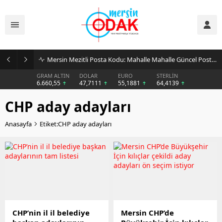
Mersin Mezitli Posta Kodu: Mahalle Mahalle Güncel Posta Kodu Rehberi
GRAM ALTIN
DOLAR
EURO
STERLİN
6.660,55
47,7111
55,1881
64,4139
CHP aday adayları
Anasayfa
Etiket:CHP aday adayları
CHP’nin il il belediye
Mersin CHP’de