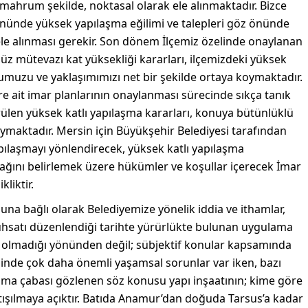
 mahrum şekilde, noktasal olarak ele alınmaktadır. Bizce
ününde yüksek yapılaşma eğilimi ve talepleri göz önünde
le alınması gerekir. Son dönem İlçemiz özelinde onaylanan
mütevazı kat yüksekliği kararları, ilçemizdeki yüksek
şumuzu ve yaklaşımımızı net bir şekilde ortaya koymaktadır.
lere ait imar planlarının onaylanması sürecinde sıkça tanık
ülen yüksek katlı yapılaşma kararları, konuya bütünlüklü
oymaktadır. Mersin için Büyükşehir Belediyesi tarafından
pılaşmayı yönlendirecek, yüksek katlı yapılaşma
cağını belirlemek üzere hükümler ve koşullar içerecek İmar
liktir.
una bağlı olarak Belediyemize yönelik iddia ve ithamlar,
uhsatı düzenlendiği tarihte yürürlükte bulunan uygulama
, olmadığı yönünden değil; sübjektif konular kapsamında
minde çok daha önemli yaşamsal sorunlar var iken, bazı
lma çabası gözlenen söz konusu yapı inşaatının; kime göre
ışılmaya açıktır. Batıda Anamur’dan doğuda Tarsus’a kadar