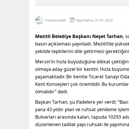
mersinodak
Yayınlama: 31.01.2023
Mezitli Belediye Başkanı Neşet Tarhan
, 
basın açıklaması yayınladı. Mezitli’de yüks
şekilde tepkilerini dile getirmesi gerektiğinin
Mersin’in hızla büyüdüğüne dikkat çektiği
olmaya aday güzel bir kenttir. Hızla büyüme
yaşamaktadır. Bir kentte Ticaret Sanayi Oda
Kent Konseyleri çok önemlidir. Bu kurumlar m
olmalıdır” dedi.
Başkan Tarhan, şu ifadelere yer verdi: “Baz
yana 43 yıldır plan ve ruhsat yenileme iş
Bulvarları arasında kalan, tapuda 10293 ada,
düzenlenen tadilat yapı ruhsatı ile yapımı