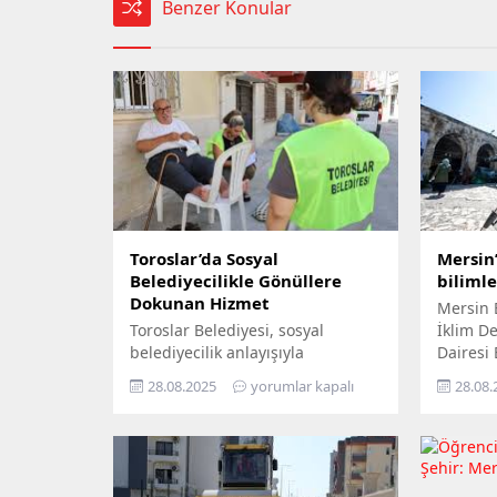
Benzer Konular
Toroslar’da Sosyal
Mersin’
Belediyecilikle Gönüllere
biliml
Dokunan Hizmet
Mersin 
Toroslar Belediyesi, sosyal
İklim Değ
belediyecilik anlayışıyla
Dairesi
vatandaşların gönüllerine
Yıl İkli
28.08.2025
yorumlar kapalı
28.08.
dokunmaya devam ediyor. İlçede
ziyaret 
yaşayan yaş almış vatandaşlar,
yurttaşı
özel gereksinimli bireyler ile gazi
‘Gökyüz
ve şehit aileleri, belediyenin
Yerde’ s
şefkatli elini her zaman
Büyükşeh