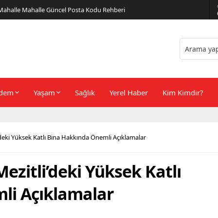
er Önerileri
dem
Yaşam
Sağlık
Yerel Haber
Kim Kimdir?
deki Yüksek Katlı Bina Hakkında Önemli Açıklamalar
zitli’deki Yüksek Katlı
li Açıklamalar