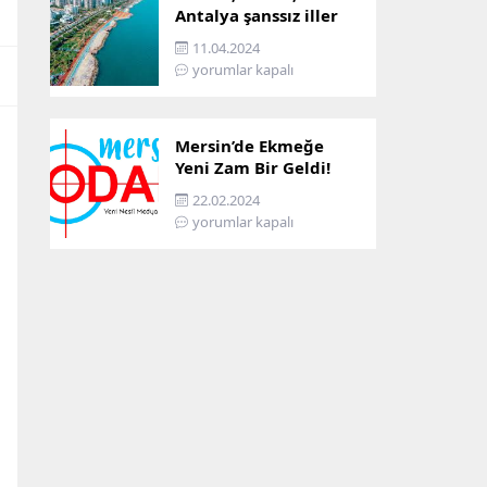
Antalya şanssız iller
arasına girdi: İşte
11.04.2024
sebebi…
yorumlar kapalı
Mersin’de Ekmeğe
Yeni Zam Bir Geldi!
İşte Mersin’in Zamlı
22.02.2024
Ekmek Fiyatı!
yorumlar kapalı