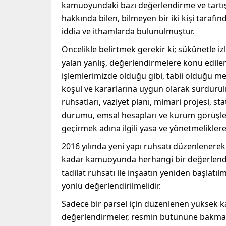
kamuoyundaki bazı değerlendirme ve tartış
hakkında bilen, bilmeyen bir iki kişi tarafı
iddia ve ithamlarda bulunulmuştur.
Öncelikle belirtmek gerekir ki; sükûnetle 
yalan yanlış, değerlendirmelere konu edile
işlemlerimizde olduğu gibi, tabii olduğu me
koşul ve kararlarına uygun olarak sürdürül
ruhsatları, vaziyet planı, mimari projesi, st
durumu, emsal hesapları ve kurum görüşleri
geçirmek adına ilgili yasa ve yönetmelikler
2016 yılında yeni yapı ruhsatı düzenlenere
kadar kamuoyunda herhangi bir değerlendi
tadilat ruhsatı ile inşaatın yeniden başlat
yönlü değerlendirilmelidir.
Sadece bir parsel için düzenlenen yüksek ka
değerlendirmeler, resmin bütününe bakmak