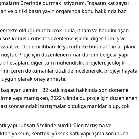
maların üzerinde durmak istiyorum. İnşaatın kat sayısı
ndan ve bir iki basın yayın organında konu hakkında bazı
izlemekte olduğumuz birçok iddia, itham ve haddini aşan
n söz konusu ruhsat düzenleme işlemi, diğer tüm iş ve
vzuat ve “dönemi itibari ile yürürlükte bulunan” imar planı
müştür. Proje için düzenlenen imar durum belgesi, yapı
atik hesapları, diğer tüm mühendislik projeleri, jeolojik
ni içeren dokümanlar titizlikle incelenerek, projeyi hayata
e uygun olarak onaylanmıştır.
k başlayan zemin + 32 katlı inşaat hakkında son döneme
rme yapılmamışken, 2022 yılında bu proje için düzenlenen
ılması sonrasındaki tartışmalar oldukça manidar olup, çok
tlı yapı ruhsatı özelinde sürdürülen tartışma ve
tan yoksun, kentteki yüksek katlı yapılaşma sorununa