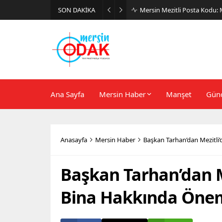
SON DAKİKA
Günlük Stil İçin Erkek Sneak
Ana Sayfa
Mersin Haber
Manşet
Gün
Anasayfa
Mersin Haber
Başkan Tarhan’dan Mezitli’
Başkan Tarhan’dan Me
Bina Hakkında Önem