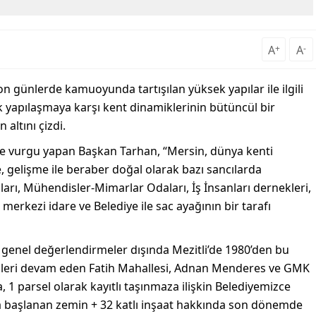
A
+
A
-
son günlerde kamuoyunda tartışılan yüksek yapılar ile ilgili
ek yapılaşmaya karşı kent dinamiklerinin bütüncül bir
 altını çizdi.
ne vurgu yapan Başkan Tarhan, “Mersin, dünya kenti
, gelişme ile beraber doğal olarak bazı sancılarda
ları, Mühendisler-Mimarlar Odaları, İş İnsanları dernekleri,
erkezi idare ve Belediye ile sac ayağının bir tarafı
ı genel değerlendirmeler dışında Mezitli’de 1980’den bu
lemleri devam eden Fatih Mahallesi, Adnan Menderes ve GMK
 1 parsel olarak kayıtlı taşınmaza ilişkin Belediyemizce
na başlanan zemin + 32 katlı inşaat hakkında son dönemde