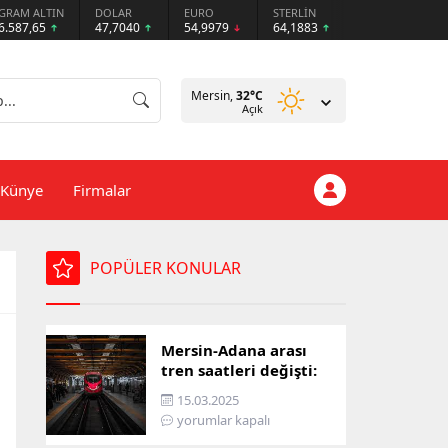
GRAM ALTIN
DOLAR
EURO
STERLİN
6.587,65
47,7040
54,9979
64,1883
Mersin,
32
°C
Açık
Künye
Firmalar
POPÜLER KONULAR
Mersin-Adana arası
tren saatleri değişti:
İşte yeni ulaşım listesi
15.03.2025
yorumlar kapalı