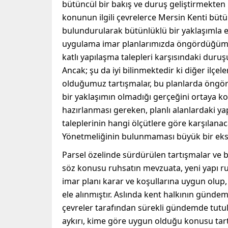
bütüncül bir bakış ve duruş geliştirmekten
konunun ilgili çevrelerce Mersin Kenti büt
bulundurularak bütünlüklü bir yaklaşımla e
uygulama imar planlarımızda öngördüğümüz 
katlı yapılaşma talepleri karşısındaki duru
Ancak; şu da iyi bilinmektedir ki diğer ilçe
olduğumuz tartışmalar, bu planlarda öngör
bir yaklaşımın olmadığı gerçeğini ortaya k
hazırlanması gereken, planlı alanlardaki ya
taleplerinin hangi ölçütlere göre karşılana
Yönetmeliğinin bulunmaması büyük bir eksik
Parsel özelinde sürdürülen tartışmalar ve b
söz konusu ruhsatın mevzuata, yeni yapı r
imar planı karar ve koşullarına uygun olup
ele alınmıştır. Aslında kent halkının günde
çevreler tarafından sürekli gündemde tutu
aykırı, kime göre uygun olduğu konusu tart