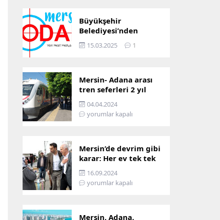
Büyükşehir
Belediyesi’nden
Mersin ve Adana arası
15.03.2025
1
ulaşım başladı
Mersin- Adana arası
tren seferleri 2 yıl
boyunca
04.04.2024
çalışmayacak
yorumlar kapalı
Mersin’de devrim gibi
karar: Her ev tek tek
incelenecek!
16.09.2024
yorumlar kapalı
Mersin, Adana,