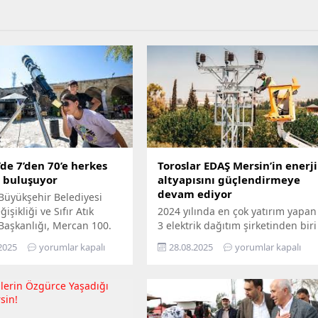
de 7’den 70’e herkes
Toroslar EDAŞ Mersin’in enerji
e buluşuyor
altyapısını güçlendirmeye
devam ediyor
Büyükşehir Belediyesi
işikliği ve Sıfır Atık
2024 yılında en çok yatırım yapan
 Başkanlığı, Mercan 100.
3 elektrik dağıtım şirketinden biri
m ve Çevre Bilim Merkezi’ni
olan Toroslar EDAŞ, 2025 yılının
2025
yorumlar kapalı
28.08.2025
yorumlar kapalı
edemeyenler için bilimi
ilk 6 ayında Türkiye’nin en
n ayağına götürüyor.
stratejik liman kentlerinden biri
ü Hepimizin, Bilim Her
Mersin’de gerçekleştirdiği 381
loganıyla yola çıkan
milyon TL’yi aşan yatırımla, enerji
ir, Mersin’in ilçelerini
altyapısını bugünün ihtiyaçlarına