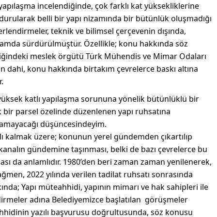
apılaşma incelendiğinde, çok farklı kat yüksekliklerine
rularak belli bir yapı nizamında bir bütünlük oluşmadığı
lendirmeler, teknik ve bilimsel çerçevenin dışında,
amda sürdürülmüştür. Özellikle; konu hakkında söz
iğindeki meslek örgütü Türk Mühendis ve Mimar Odaları
inin dahi, konu hakkında birtakım çevrelerce baskı altına
.
 yüksek katlı yapılaşma sorununa yönelik bütünlüklü bir
bir parsel özelinde düzenlenen yapı ruhsatına
ğlamayacağı düşüncesindeyim.
ı kalmak üzere; konunun yerel gündemden çıkartılıp
bir kanalın gündemine taşınması, belki de bazı çevrelerce bu
ası da anlamlıdır. 1980’den beri zaman zaman yenilenerek,
ğmen, 2022 yılında verilen tadilat ruhsatı sonrasında
nda; Yapı müteahhidi, yapının mimarı ve hak sahipleri ile
rmeler adına Belediyemizce başlatılan görüşmeler
hhidinin yazılı başvurusu doğrultusunda, söz konusu