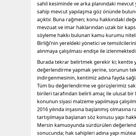
sahil kesiminde ve arka planındaki mevcut y
sahip mevcut yapılaşma göz önünde bulundu
açıktır. Buna rağmen; konu hakkındaki değer
mevzuat ve imar haklarından uzak bir kaps
söyleme hakkı bulunan kamu kurumu nitel
Birliği’nin yereldeki yönetici ve temsilciler
alınmaya çalışılması endişe ile izlenmektedir
Burada tekrar belirtmek gerekir ki; kentte
değerlendirme yapmak yerine, sorunun tek 
indirgenmesinin, kentimiz adına fayda sa
Tüm bu değerlendirme ve görüşlerimiz sakl
birileri tarafından belirli amaç ile ulusal 
konunun siyasi malzeme yapılmaya çalışılm
2016 yılında inşasına başlanmış olmasına ra
tartışılmaya başlanan söz konusu yapı hakkı
Mersin kamuoyunda sürdürülen değerlendi
sonucunda; hak sahipleri adına yapı mütea